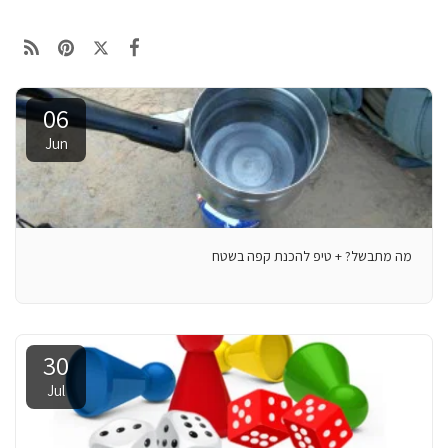
06
Jun
מה מתבשל? + טיפ להכנת קפה בשטח
30
Jul